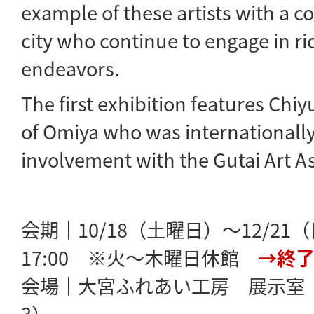
example of these artists with a c
city who continue to engage in ri
endeavors.
The first exhibition features Chi
of Omiya who was internationall
involvement with the Gutai Art A
会期｜10/18（土曜日）〜12/21（
17:00 ※火〜木曜日休館
→終
会場｜大宮ふれあい工房 展示室（
3）