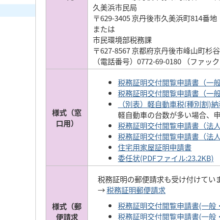
久美浜市民局
〒629-3405 京丹後市久美浜町814番地（
または
市民環境部税務課
〒627-8567 京都府京丹後市峰山町杉谷
（電話番号）0772-69-0180 （ファックス）
税務証明交付閲覧申請書（一般・窓口
税務証明交付閲覧申請書（一般・窓
（別表）軽自動車税(種別割)納税
様式（窓
軽自動車の台数が多い場合、
口用）
税務証明交付閲覧申請書（法人・窓
税務証明交付閲覧申請書（法人・窓口
住宅用家屋証明申請書
委任状(PDFファイル:23.2KB)
税務証明の郵便請求も受け付けてい
→
税務証明郵便請求
税務証明交付閲覧申請書(一般・郵便
様式（郵
税務証明交付閲覧申請書(一般・郵便
便請求