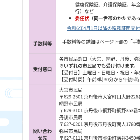
健康保険証、介護保険証、年
行）など
委任状
（同一世帯のかたであ
令和6年4月1日以降の税務証明交付取扱
手数料等の詳細はページ下部の「手
手数料等
各市民局窓口（大宮、網野、丹後、弥
※いずれの市民局でも受け付けます。
受付窓口
【受付日】土曜日・日曜日・祝日・年
【受付時間】午前8時30分から午後5時
大宮市民局
〒629-2501 京丹後市大宮町口大野226番
網野市民局
〒629-3101 京丹後市網野町網野353番地
丹後市民局
〒627-0201 京丹後市丹後町間人1780番
問い合わ
弥栄市民局
せ先
〒627-0111 京丹後市弥栄町溝谷3450番