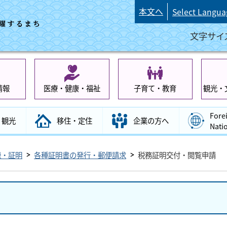
本文へ
Select Langua
文字サイ
情報
医療・健康・福祉
子育て・教育
観光・
Fore
観光
移住・定住
企業の方へ
Nati
録・証明
各種証明書の発行・郵便請求
税務証明交付・閲覧申請