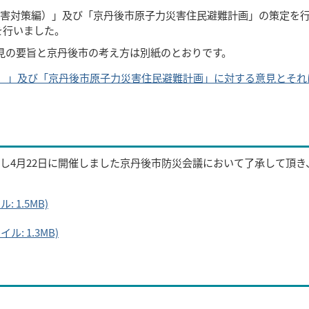
害対策編）」及び「京丹後市原子力災害住民避難計画」の策定を
集を行いました。
見の要旨と京丹後市の考え方は別紙のとおりです。
）」及び「京丹後市原子力災害住民避難計画」に対する意見とそれ
し4月22日に開催しました京丹後市防災会議において了承して頂き
1.5MB)
: 1.3MB)