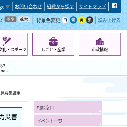
お問い合わせ
組織から探す
サイトマップ
ge
▼
ズ
背景色変更
読み上げる
文化・スポーツ
しごと・産業
市政情報
ign
onals
意見募集結果
相談窓口
力災害
イベント一覧