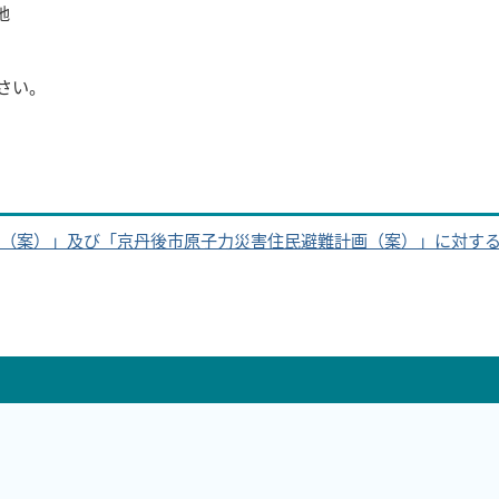
地
さい。
（案）」及び「京丹後市原子力災害住民避難計画（案）」に対す