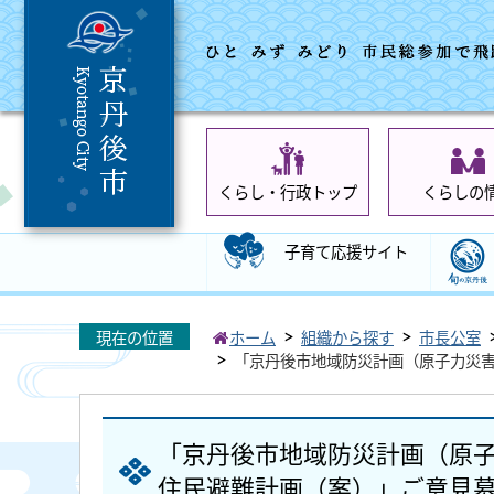
くらし・行政トップ
くらしの
子育て応援サイト
現在の位置
ホーム
組織から探す
市長公室
「京丹後市地域防災計画（原子力災
「京丹後市地域防災計画（原
住民避難計画（案）」ご意見