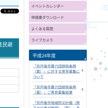
イベントカレンダー
申請書ダウンロード
よくある質問
ライブカメラ
住民避
平成24年度
「京丹後市暴力団排除条例
（案）」に対する意見募集に
ついて
「京丹後市暴力団排除条例
（案）」ご意見募集結果
「京丹後市地域防災計画（原
子力災害対策編）（案）」及