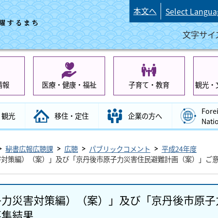
本文へ
Select Langua
文字サイ
情報
医療・健康・福祉
子育て・教育
観光・
Fore
観光
移住・定住
企業の方へ
Nati
秘書広報広聴課
広聴
パブリックコメント
平成24年度
害対策編）（案）」及び「京丹後市原子力災害住民避難計画（案）」ご
子力災害対策編）（案）」及び「京丹後市原子
募集結果