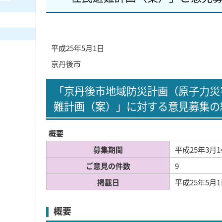
平成25年5月1日
京丹後市
「京丹後市地域防災計画（原子力災
難計画（案）」に対する意見募集の
概要
募集期間
平成25年3月1
ご意見の件数
9
掲載日
平成25年5月
概要