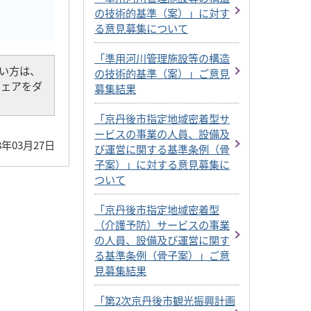
の技術的基準（案）」に対す
る意見募集について
「準用河川管理施設等の構造
でない方は、
の技術的基準（案）」ご意見
トウェアをダ
募集結果
「京丹後市指定地域密着型サ
ービスの事業の人員、設備及
8年03月27日
び運営に関する基準条例（骨
子案）」に対する意見募集に
ついて
「京丹後市指定地域密着型
（介護予防）サービスの事業
の人員、設備及び運営に関す
る基準条例（骨子案）」ご意
見募集結果
「第2次京丹後市観光振興計画