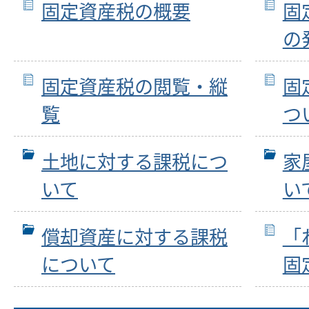
固定資産税の概要
固
の
固定資産税の閲覧・縦
固
覧
つ
土地に対する課税につ
家
いて
い
償却資産に対する課税
「
について
固