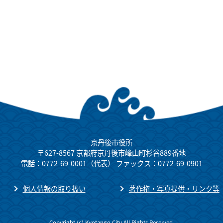
京丹後市役所
〒627-8567 京都府京丹後市峰山町杉谷889番地
電話：0772-69-0001（代表） ファックス：0772-69-0901
個人情報の取り扱い
著作権・写真提供・リンク等
Copyright (c) Kyotango City All Rights Reserved.