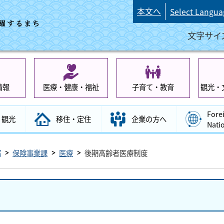
本文へ
Select Langua
文字サイ
情報
医療・健康・福祉
子育て・教育
観光・
Fore
観光
移住・定住
企業の方へ
Nati
部
保険事業課
医療
後期高齢者医療制度