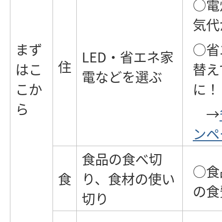
○電
気代
まず
○省
LED・省エネ家
住
はこ
替え
電などを選ぶ
こか
に！
ら
→
ンペ
食品の食べ切
○食
食
り、食材の使い
の食
切り