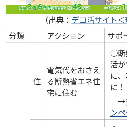
（出典：
デコ活サイト＜
分類
アクション
サポ
○断
活が
電気代をおさえ
に、
住
る断熱省エネ住
に！
宅に住む
→
ンペ