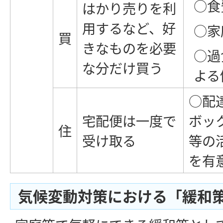
○食
はかり売りを利
用するなど、好
○家
買
きなものを必要
○過
な分だけ買う
よる
○配
宅配便は一度で
ボッ
住
受け取る
等の
を有
気候変動対策における「緩和