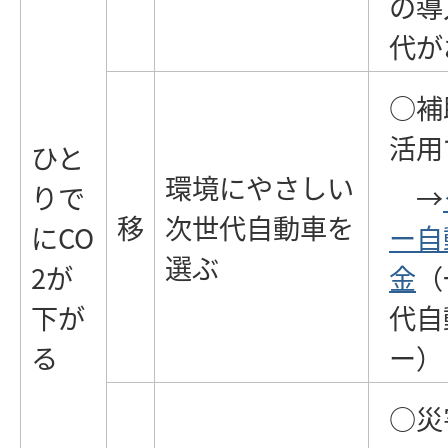
の導
代が
○補
活用
ひと
環境にやさしい
りで
→
移
次世代自動車を
にCO
ー自
選ぶ
2が
金
（
下が
代自
る
ー）
○災