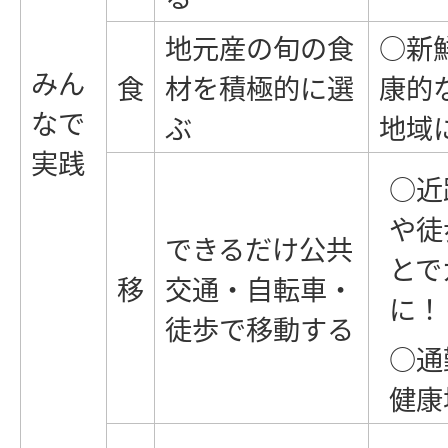
地元産の旬の食
○新
みん
食
材を積極的に選
康的
なで
ぶ
地域
実践
○近
や徒
できるだけ公共
とで
移
交通・自転車・
に！
徒歩で移動する
○通
健康