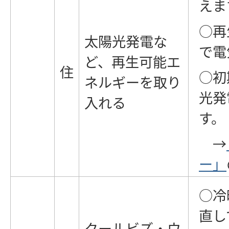
えま
○再
太陽光発電な
で電
ど、再生可能エ
住
○初
ネルギーを取り
光発
入れる
す。
→
ー」
○冷
直し
クールビズ・ウ