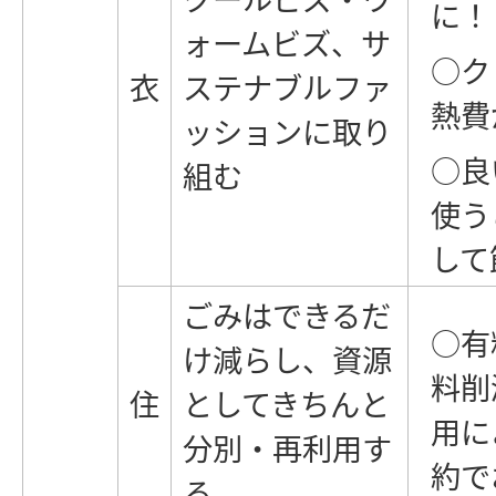
に！
ォームビズ、サ
○ク
衣
ステナブルファ
熱費
ッションに取り
○良
組む
使う
して
ごみはできるだ
○有
け減らし、資源
料削
住
としてきちんと
用に
分別・再利用す
約で
る