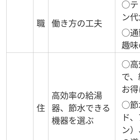
○テ
ン代
職
働き方の工夫
○通
趣味
○高
で、
お得
高効率の給湯
○節
住
器、節水できる
ド、
機器を選ぶ
ン）