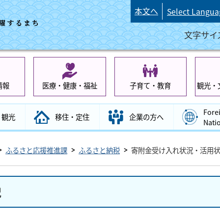
本文へ
Select Langua
文字サイ
情報
医療・健康・福祉
子育て・教育
観光・
Fore
観光
移住・定住
企業の方へ
Nati
ふるさと応援推進課
ふるさと納税
寄附金受け入れ状況・活用
況