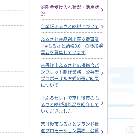
寄附金受け入れ状況・活用状
況
企業版ふるさと納税について
ふるさと産品創出等支援事業
「#ふるさと納税3.0」の参加事
業者を募集しています
京丹後市ふるさと応援総合パ
ンフレット制作業務 公募型
プロポーザル方式の選定結果
について
「ふるセレ」で京丹後市のふ
るさと納税返礼品を紹介して
いただきました
京丹後市ふるさとブランド推
進プロモーション業務 公募