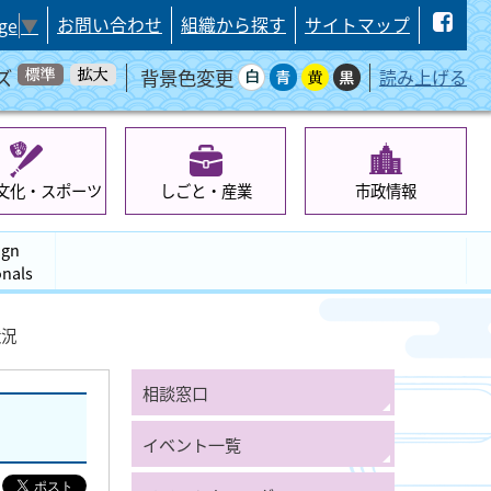
お問い合わせ
組織から探す
サイトマップ
ge
▼
ズ
背景色変更
読み上げる
文化・スポーツ
しごと・産業
市政情報
ign
onals
状況
相談窓口
イベント一覧