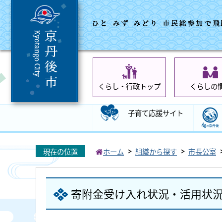
くらし・行政トップ
くらしの
子育て応援サイト
現在の位置
ホーム
組織から探す
市長公室
寄附金受け入れ状況・活用状