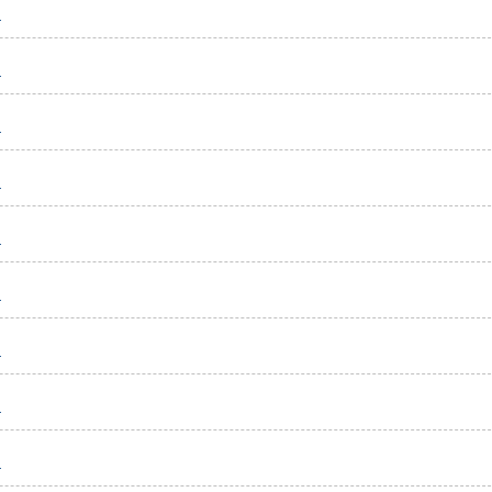
）
）
）
）
）
）
）
）
）