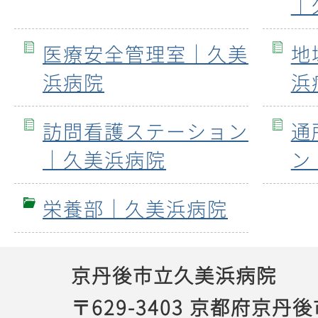
｜
医療安全管理室｜久美
地
浜病院
浜
訪問看護ステーション
通
｜久美浜病院
ン
栄養部｜久美浜病院
京丹後市立久美浜病院
〒629-3403 京都府京丹