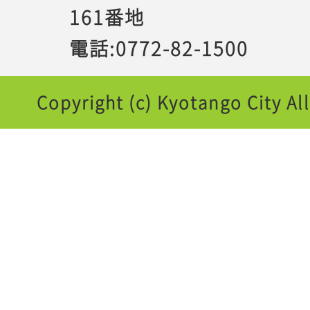
161番地
電話:0772-82-1500
Copyright (c) Kyotango City Al