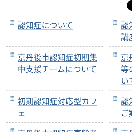
認知症について
認
講
京丹後市認知症初期集
京
中支援チームについて
等
い
初期認知症対応型カフ
認
ェ
ご