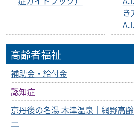
症ガイドブック）
A
き
A.
高齢者福祉
補助金・給付金
認知症
京丹後の名湯 木津温泉｜網野高
ー