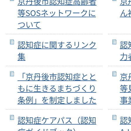
京丹後市認知症高齢者
京
等SOSネットワークに
ん
ついて
認知症に関するリンク
認
集
力
「京丹後市認知症とと
京
もに生きるまちづくり
等
条例」を制定しました
事
認知症ケアパス（認知
認