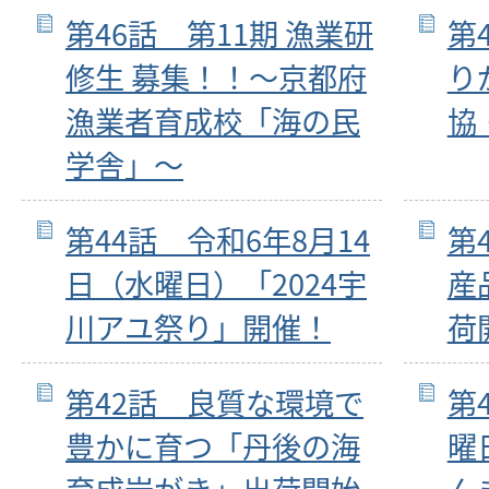
第46話 第11期 漁業研
第
修生 募集！！～京都府
り
漁業者育成校「海の民
協
学舎」～
第44話 令和6年8月14
第
日（水曜日）「2024宇
産
川アユ祭り」開催！
荷
第42話 良質な環境で
第
豊かに育つ「丹後の海
曜