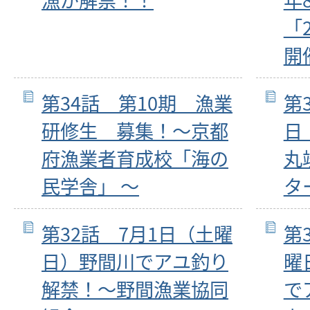
「
開
第34話 第10期 漁業
第
研修生 募集！～京都
日
府漁業者育成校「海の
丸
民学舎」 ～
タ
第32話 7月1日（土曜
第
日）野間川でアユ釣り
曜
解禁！～野間漁業協同
で