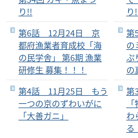
り!!
り!
第6話 12月24日 京
第
都府漁業者育成校「海
の
の民学舎」 第6期 漁業
ぷ
研修生 募集！！！
の
第4話 11月25日 もう
第
一つの京のずわいがに
「
「大善ガニ」
わ
る