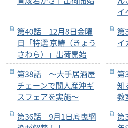
育成岩がき」出荷開始
ん
イ
第40話 12月8日金曜
第
日「特選 京鰆（きょう
イ
さわら）」出荷開始
第38話 ～大手居酒屋
第
チェーンで間人産沖ギ
知
スフェアを実施～
教
第36話 9月1日底曳網
第
漁が解禁！！
年