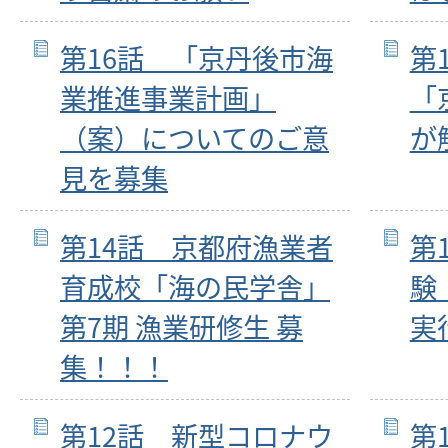
第16話 「京丹後市海
第
業推進事業計画」
「
（案）についてのご意
が
見を募集
第14話 京都府漁業者
第
育成校「海の民学舎」
験
第7期 漁業研修生 募
実
集！！！
第12話 新型コロナウ
第