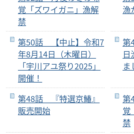
覚「ズワイガニ」漁解
漁
禁
第50話 【中止】令和7
第
年8月14日（木曜日）
日
「宇川アユ祭り2025」
ま
開催！
第48話 『特選京鰆』
第
販売開始
覚
禁