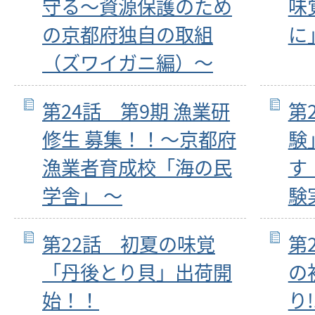
守る～資源保護のため
味
の京都府独自の取組
に
（ズワイガニ編）～
第24話 第9期 漁業研
第
修生 募集！！～京都府
験
漁業者育成校「海の民
す
学舎」 ～
験
第22話 初夏の味覚
第
「丹後とり貝」出荷開
の
始！！
り