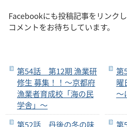
Facebookにも投稿記事をリン
コメントをお待ちしています。
第54話 第12期 漁業研
第
修生 募集！！～京都府
曜
漁業者育成校「海の民
～
学舎」～
第52話 丹後の冬の味
第