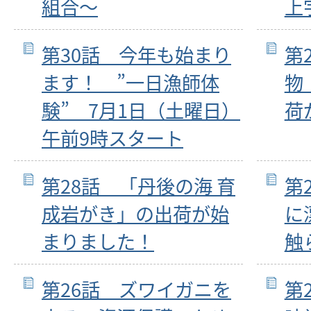
組合～
上
第30話 今年も始まり
第
ます！ ”一日漁師体
物
験” 7月1日（土曜日）
荷
午前9時スタート
第28話 「丹後の海 育
第
成岩がき」の出荷が始
に
まりました！
触
第26話 ズワイガニを
第