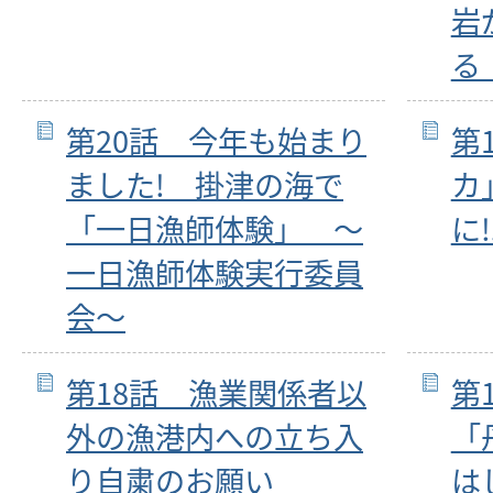
岩
る
第20話 今年も始まり
第
ました! 掛津の海で
カ
「一日漁師体験」 ～
に
一日漁師体験実行委員
会～
第18話 漁業関係者以
第
外の漁港内への立ち入
「
り自粛のお願い
は