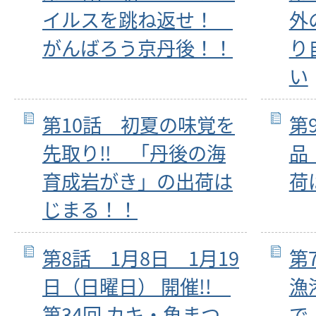
イルスを跳ね返せ！
外
がんばろう京丹後！！
り
い
第10話 初夏の味覚を
第
先取り‼ 「丹後の海
品
育成岩がき」の出荷は
荷
じまる！！
第8話 1月8日 1月19
第
日（日曜日） 開催!!
漁
第34回 カキ・魚まつ
で